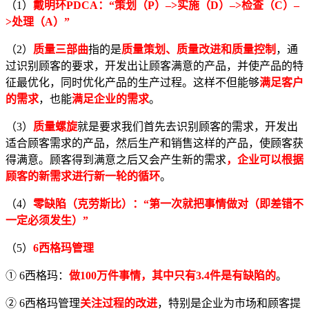
（1）
戴明环PDCA：
“
策划（P）–>实施（D）–>检查（C）–
>处理（A）
”
（2）
质量三部曲
指的是
质量策划、质量改进和质量控制
，通
过识别顾客的要求，开发出让顾客满意的产品，并使产品的特
征最优化，同时优化产品的生产过程。这样不但能够
满足客户
的需求
，也能
满足企业的需求
。
（3）
质量螺旋
就是要求我们首先去识别顾客的需求，开发出
适合顾客需求的产品，然后生产和销售这样的产品，使顾客获
得满意。顾客得到满意之后又会产生新的需求
，企业可以根据
顾客的新需求进行新一轮的循环
。
（4）
零缺陷（克劳斯比）：
“
第一次就把事情做对（即差错不
一定必须发生）
”
（5）
6西格玛管理
① 6西格玛：
做100万件事情，其中只有3.4件是有缺陷的
。
② 6西格玛管理
关注过程的改进
，特别是企业为市场和顾客提