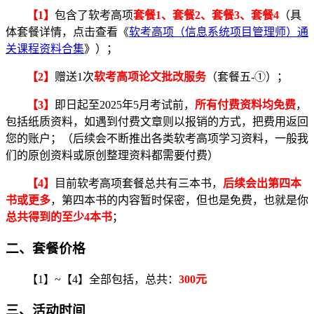
【1】
包含了软考高项
套餐1、套餐2、套餐3、套餐4
（具
体套餐详情，点击查看《
软考高项（信息系统项目管理师）通
关课程资料合集
》）；
【2】
赠送1次
软考高项论文批改服务
（套餐五-①）；
【3】
即日起至2025年5月考试前，
所有付费资料均免费
，
包括纸质资料，如遇到付费文章则以报销的方式，把费用返回
您的账户；（后续会不断推出各类软考高项学习资料，一般我
们的原创资料或原创整理资料都需要付费）
【4】
目前软考高项套餐总共有三本书，
后续会出第四本
书或更多
，第四本书的内容暂时保密，但也是免费，也就是你
总共得到的至少4本书
；
二、套餐价格
【1】~【4】全部包括，总共：
300元
三、活动时间