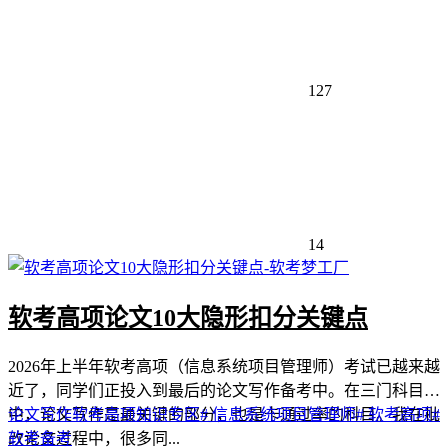
127
14
软考高项论文10大隐形扣分关键点
2026年上半年软考高项（信息系统项目管理师）考试已越来越
近了，同学们正投入到最后的论文写作备考中。在三门科目
中，论文写作是最关键的部分，也是卡通过率的科目。我在批
论文写作
软考高项
知识专区
# 信息系统项目管理师
# 软考高项
#
改论文过程中，很多同...
软考备考