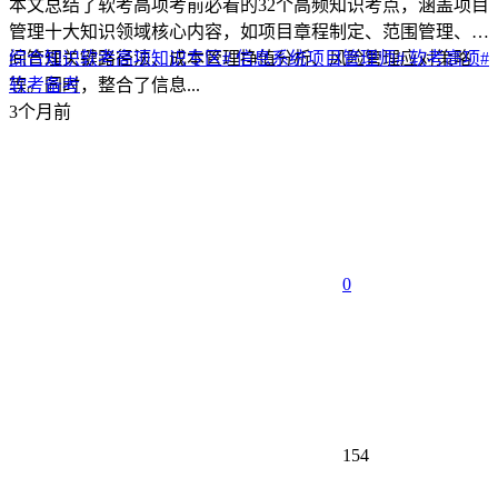
本文总结了软考高项考前必看的32个高频知识考点，涵盖项目
管理十大知识领域核心内容，如项目章程制定、范围管理、时
间管理关键路径法、成本管理挣值分析、风险管理应对策略
综合知识
软考高项
知识专区
# 信息系统项目管理师
# 软考高项
#
等。同时，整合了信息...
软考备考
3个月前
0
154