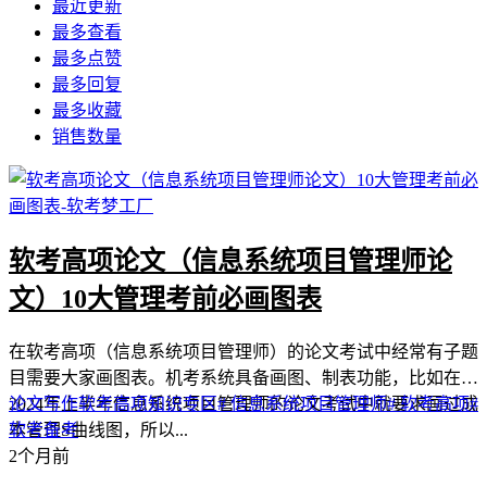
最近更新
最多查看
最多点赞
最多回复
最多收藏
销售数量
软考高项论文（信息系统项目管理师论
文）10大管理考前必画图表
在软考高项（信息系统项目管理师）的论文考试中经常有子题
目需要大家画图表。机考系统具备画图、制表功能，比如在
2024年上半年信息系统项目管理师的论文考试中就要求画过成
论文写作
软考高项
知识专区
# 信息系统项目管理师
# 软考高项
#
本管理S曲线图，所以...
软考备考
2个月前