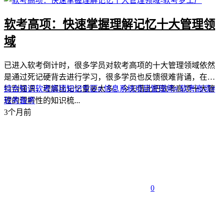
软考高项：快速掌握理解记忆十大管理领
域
已进入软考倒计时，很多学员对软考高项的十大管理领域依然
是通过死记硬背去进行学习，很多学员也反馈很难背诵，在此
特别强调，理解比记忆重要太多。今天借此把软考高项十大管
综合知识
软考高项
知识专区
# 信息系统项目管理师
# 软考高项
#
理的理解性的知识梳...
软考备考
3个月前
0