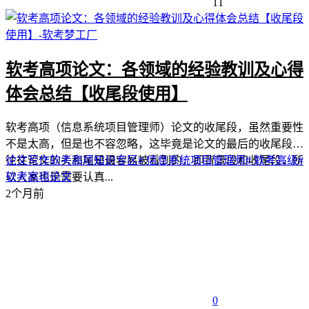
11
软考高项论文：各领域的经验教训及心得
体会总结【收尾段使用】
软考高项（信息系统项目管理师）论文的收尾段，虽然重要性
不是太高，但是也不容忽略，这毕竟是论文的最后的收尾段。
往往论文的头和尾是最容易被看到的，即背景段和收尾段，所
论文写作
软考高项
知识专区
# 信息系统项目管理师
# 软考高级
#
以大家也是需要认真...
软考高项论文
2个月前
0