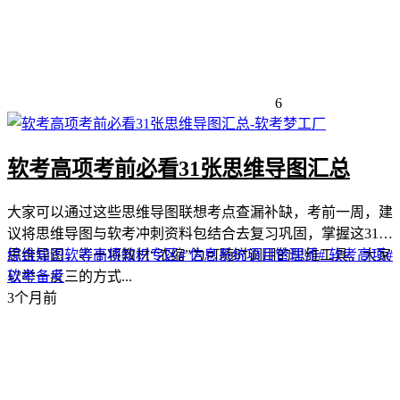
6
软考高项考前必看31张思维导图汇总
大家可以通过这些思维导图联想考点查漏补缺，考前一周，建
议将思维导图与软考冲刺资料包结合去复习巩固，掌握这31张
思维导图，等于将教材“浓缩”为可随时调用的思维工具。大家
综合知识
软考高项
知识专区
# 信息系统项目管理师
# 软考高项
#
以举一反三的方式...
软考备考
3个月前