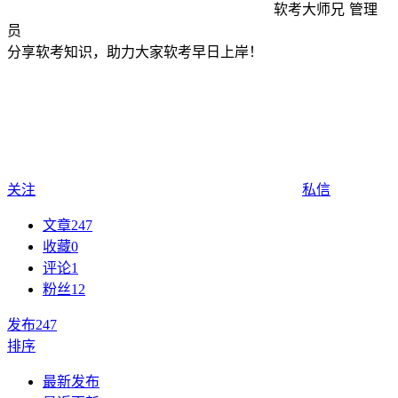
软考大师兄
管理
员
分享软考知识，助力大家软考早日上岸！
关注
私信
文章
247
收藏
0
评论
1
粉丝
12
发布
247
排序
最新发布