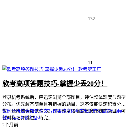
132
11
软考高项答题技巧-掌握少丢20分！
登录机考系统后，应迅速浏览全部题目，评估整体难度与题型
分布。优先解答简单且有把握的题目，这不仅能快速积累分
数，还能增强应试信心。对于难度较高或概念模糊的题目，可
案例分析
综合知识
论文写作
实践专区
# 信息系统项目管理师
#
暂时标记并跳过，待完...
软考高项
# 软考备考
2个月前