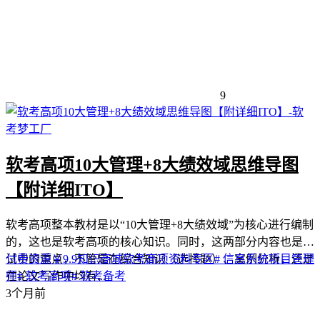
9
软考高项10大管理+8大绩效域思维导图
【附详细ITO】
软考高项整本教材是以“10大管理+8大绩效域”为核心进行编制
的，这也是软考高项的核心知识。同时，这两部分内容也是考
试中的重点，不管是在综合知识（选择题）、案例分析，还是
付费资源
￥
9.9
知识商城
软考高项
资料专区
# 信息系统项目管理
在论文写作中均有...
师
# 软考高项
# 软考备考
3个月前