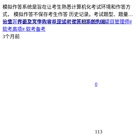
模拟作答系统是旨在让考生熟悉计算机化考试环境和作答方
式， 模拟作答不保存考生作答 历史记录。考试题型、题量、
分值、界面及文字内容以正式考试答题系统为准。
论文写作
论文写作
软考系规
知识专区
# 信息系统项目管理师
#
软考高项
# 软考备考
3个月前
0
113