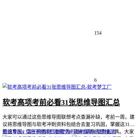
154
6
软考高项考前必看31张思维导图汇总
大家可以通过这些思维导图联想考点查漏补缺，考前一周，建
议将思维导图与软考冲刺资料包结合去复习巩固，掌握这31张
思维导图，等于将教材“浓缩”为可随时调用的思维工具。大家
知识专区
# 信息系统项目管理师
# 软考高项
# 软考备考