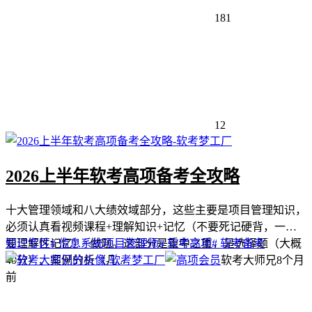
181
12
2026上半年软考高项备考全攻略
十大管理领域和八大绩效域部分，这些主要是项目管理知识，
必须认真看视频课程+理解知识+记忆（不要死记硬背，一定
要理解性记忆）+做题。这部分是重中之重，是选择题（大概
知识专区
# 信息系统项目管理师
# 软考高项
# 软考备考
40分）、案例分析（几...
软考大师兄
8个月
前