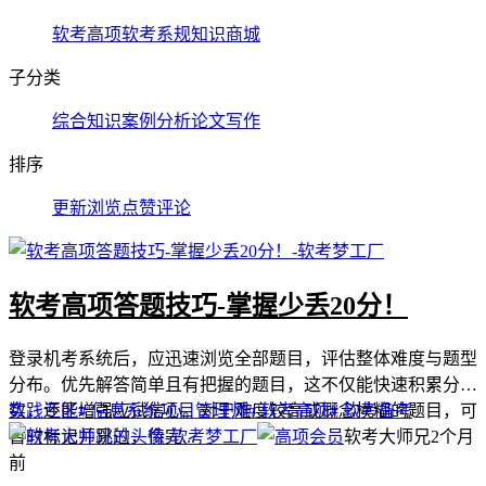
软考高项
软考系规
知识商城
子分类
综合知识
案例分析
论文写作
排序
更新
浏览
点赞
评论
软考高项答题技巧-掌握少丢20分！
登录机考系统后，应迅速浏览全部题目，评估整体难度与题型
分布。优先解答简单且有把握的题目，这不仅能快速积累分
数，还能增强应试信心。对于难度较高或概念模糊的题目，可
实践专区
# 信息系统项目管理师
# 软考高项
# 软考备考
暂时标记并跳过，待完...
软考大师兄
2个月
前