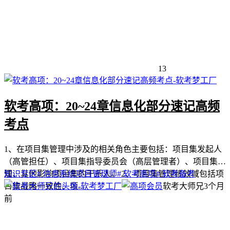
13
软考高项：20~24章信息化部分速记高频
考点
1、在项目集管理中涉及的相关角色主要包括：项目集发起人
（高管担任）、项目集指导委员会（高层管理者）、项目集经
理、其他影响项目集的干系人。 2、项目集管理绩效域包括项
知识专区
# 信息系统项目管理师
# 软考高项
# 软考备考
目集战略一致性、项...
软考大师兄
3个月
前