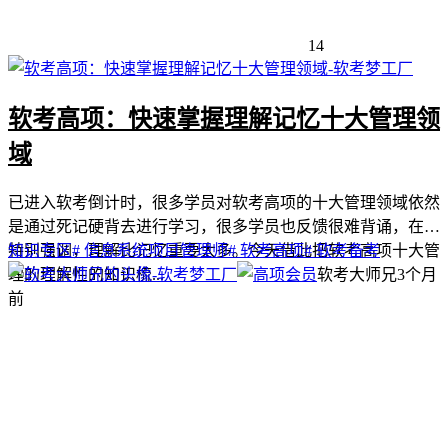
14
软考高项：快速掌握理解记忆十大管理领
域
已进入软考倒计时，很多学员对软考高项的十大管理领域依然
是通过死记硬背去进行学习，很多学员也反馈很难背诵，在此
特别强调，理解比记忆重要太多。今天借此把软考高项十大管
知识专区
# 信息系统项目管理师
# 软考高项
# 软考备考
理的理解性的知识梳...
软考大师兄
3个月
前