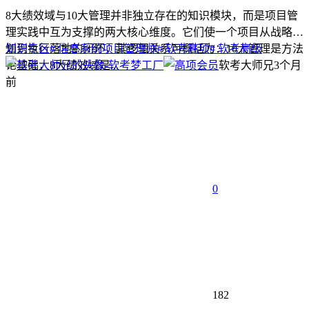
8大绩效域与10大管理并非独立存在的知识模块，而是项目管
理实践中互为支撑的两大核心维度。它们使一个项目从战略规
划到执行落地的闭环，其逻辑关系可概括为：10大管理是方法
知识专区
# 信息系统项目管理师
# 软考高项
# 软考高级
论基础，8大绩效域是...
软考大师兄
3个月
前
0
182