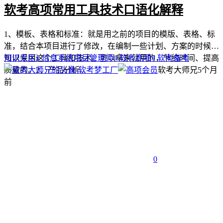
软考高项常用工具技术口语化解释
1、模板、表格和标准：就是用之前的项目的模版、表格、标
准，结合本项目进行了修改，在编制一些计划、方案的时候就
可以采用这个工具和技术。可以拿来就用的，节约时间、提高
知识专区
# 信息系统项目管理师
# 软考高项
# 软考备考
质量的。2、产品分析...
软考大师兄
5个月
前
0