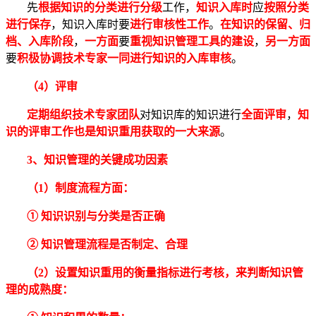
先
根据知识的分类进行分级
工作，
知识入库时
应
按照分类
进行保存
，知识入库时要
进行审核性工作
。
在知识的保留、归
档、入库阶段
，
一方面
要
重视知识管理工具的建设
，
另一方面
要
积极协调技术专家一同进行知识的入库审核
。
（4）评审
定期组织技术专家团队
对知识库的知识进行
全面评审
，
知
识的评审工作也是知识重用获取的一大来源
。
3、知识管理的
关键成功因素
（1）
制度流程方面：
① 知识识别与分类是否正确
② 知识管理流程是否制定、合理
（2）设置知识重用的衡量指标进行考核，来判断知识管
理的成熟度：