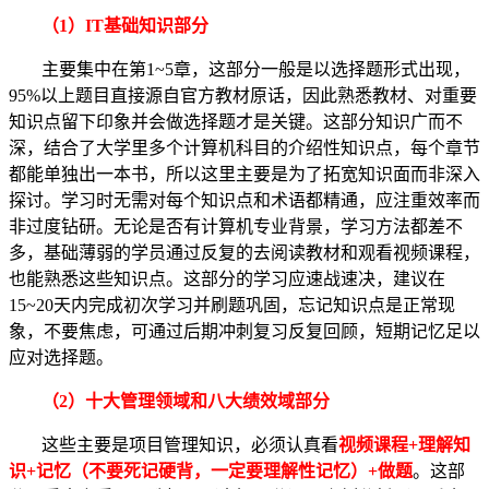
（1）IT基础知识部分
主要集中在第1~5章，这部分一般是以选择题形式出现，
95%以上题目直接源自官方教材原话，因此熟悉教材、对重要
知识点留下印象并会做选择题才是关键。这部分知识广而不
深，结合了大学里多个计算机科目的介绍性知识点，每个章节
都能单独出一本书，所以这里主要是为了拓宽知识面而非深入
探讨。学习时无需对每个知识点和术语都精通，应注重效率而
非过度钻研。无论是否有计算机专业背景，学习方法都差不
多，基础薄弱的学员通过反复的去阅读教材和观看视频课程，
也能熟悉这些知识点。这部分的学习应速战速决，建议在
15~20天内完成初次学习并刷题巩固，忘记知识点是正常现
象，不要焦虑，可通过后期冲刺复习反复回顾，短期记忆足以
应对选择题。
（2）十大管理领域和八大绩效域部分
这些主要是项目管理知识，必须认真看
视频课程+理解知
识+记忆（不要死记硬背，一定要理解性记忆）+做题
。这部