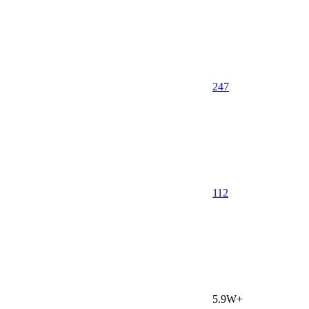
247
1
12
5.9W+