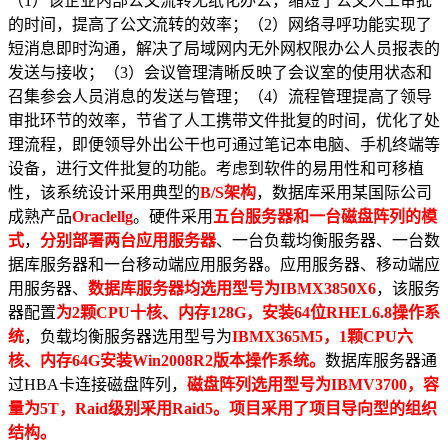
（1）该企业内部公文流转无纸化办公，缩短了公文人工审批
的时间，提高了公文流转的效率；（2）网络寻呼功能实现了
短消息即时沟通，解决了局域网内无外网权限办公人员报表的
发送与接收；（3）会议管理清晰反映了会议室的使用状态和
召集参会人员消息的发送与管理；（4）流程管理提高了领导
审批环节的效率，节省了人工携带文件批复的时间，优化了处
理流程，即便领导外出公干也可通过笔记本电脑、手机终端等
设备，进行文件批复的功能。考虑到软件的易用性和可移植
性，该系统设计采用典型的
B/S架构
，数据库采用某国际公司
成熟产品
Oraclellg
。硬件采用
五台服务器和一台磁盘阵列的模
式
，
分别部署两台应用服务器
、一台负载均衡服务器、一台数
据库服务器和一台移动端应用服务器。应用服务器、移动端应
用服务器、
数据库服务器均选用型号为IBMX3850X6
，该服务
器配置
为2颗CPU十核、内存128G，安装64位RHEL6.8操作系
统
，负载均衡服务器选用型号为
IBMX365M5，1颗CPU六
核、内存64G安装Win2008R2版本操作系统。
数据库服务器通
过HBA卡连接磁盘阵列，
磁盘阵列选用型号为IBMV3700，容
量为5T，Raid级别采用Raid5。项目采用了项目导向型的组织
结构。