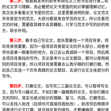
第二步，
根据我发布的软考系规论文三色书去进行第二轮
的论文学习理解，务必要把论文书里面的知识掌握理解记忆，
其次去多看看论文书里的范文，这里需要说明的是，论文范文
并非是官方的范文，大部分都是来自学员的论文，所以在看范
文的时候，需要取其精华去其糟粕，只学习范文中写的好的地
方，取长补短。
第三步，
着手自己写论文，首先需要找一个项目背景，项
目背景很重要，因为一般项目背景是论文的开头部分，阅卷老
师也是第一眼看到的地方，自己去认真调研一个项目，然后再
去项目背景段的写作。无论是考什么论文题目，都可以使用相
同的项目背景，所以项目背景需要去认真仔细的打磨打磨。然
后自己去选一个历年真题的论文题目，去进行论文主体部分的
写作。
第四步，
打磨论文，当写完二三篇论文后，可以暂停写论
文，因为写10篇论文，不如打磨一篇精致的论文，在你打磨论
文的同时，其实也是对知识的理解、复习、巩固。打磨完后，
可以去找人批改（后续也可直接找我批改），批改完后根据评
语再进行论文打磨，就这样反复的操作。不要嫌麻烦，最好是