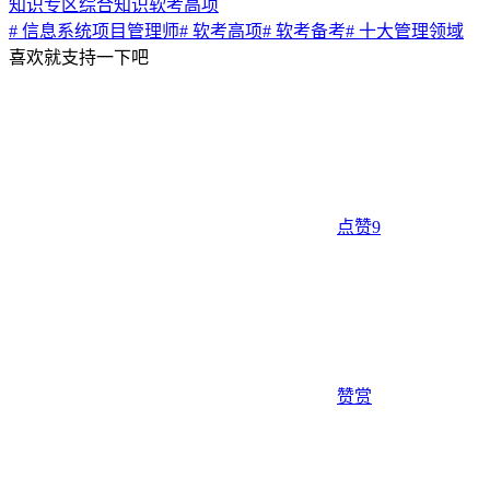
知识专区
综合知识
软考高项
# 信息系统项目管理师
# 软考高项
# 软考备考
# 十大管理领域
喜欢就支持一下吧
点赞
9
赞赏