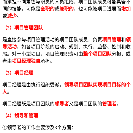
而承担不同角色与职责的人员组成。项目团队成员可能具备不
同的技能，可能是
全职的
或
兼职的
，也可能随项目进展而
增加
或
减少
。
（2）项目管理团队
是直接参与项目管理活动的项目团队成员，负责
项目管理
和
领
导活动
，如各项目阶段的启动、规划、执行、监督、控制和收
尾。对于小型项目，项目管理职责可由
整个项目团队
分担，或
者由
项目经理独自
承担。
（3）项目经理
项目经理是由执行组织委派，
领导项目团队实现项目目标的个
人
。
项目经理既是项目团队的
领导者
又是项目团队的
管理者
。
（4）领导和管理
①领导者的工作主要涉及3个方面：