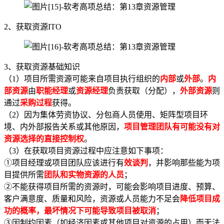
2、获取资源ITO
3、获取资源基础知识
（1）项目所需资源可能来自项目执行组织的
内部
或
外部
。
内
部资源
由
职能经理
或
资源经理
负责获取（分配），
外部资源
则
通过
采购过程
获得。
（2）因为集体劳资协议、分包商人员使用、矩阵型项目环
境、内外部报告关系或其他原因，
项目管理团队有可能没有对
资源选择的直接控制权
。
（3）在获取项目资源过程中应注意如下事项：
①项目经理或项目团队应该进行有
效谈判
，并影响那些能为项
目提供所需
团队和实物资源的人员
；
②不能获得项目所需的资源时，可能会影响项目进度、预算、
客户满意度、质量和风险，资源或人员能力不足会
降低项目成
功的概率，最坏情况下可能导致项目被取消
；
③因制约因素（如经济因素或其他项目对资源的占用）而无法