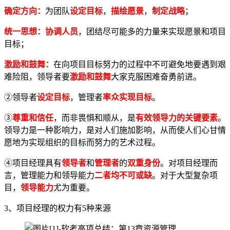
确定方向：
为团队
设定目标
，
描绘愿景
，
制定战略
；
统一思想：
协调人员
，团结尽可能多的力量来实现愿景和项目
目标；
激励和鼓舞：
在向项目目标努力的过程中不可避免地要遇到艰
难险阻，领导者要
激励和鼓舞
大家克服困难奋勇前进。
②领导者
设定目标
，管理者
率众实现目标
。
③
尊重和信任
，而非畏惧和顺从，是
有效领导力的关键要素
。
领导力是一种影响力，是对人们施加影响，从而使人们心甘情
愿地为实现组织的目标而努力的艺术过程。
④项目经理具有
领导者
和
管理者
的
双重身份
。对项目经理而
言，管理能力和领导能力
二者均不可或缺
。对于大型复杂项
目，
领导能力
尤为重要。
3、项目经理的权力有5种来源