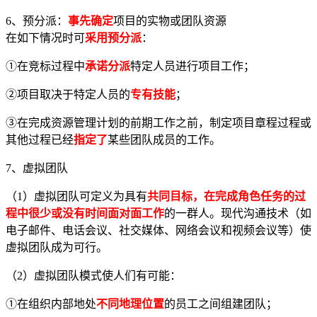
6、预分派：
事先确定
项目的实物或团队资源
在如下情况时可
采用预分派
：
①在竞标过程中
承诺分派
特定人员进行项目工作；
②项目取决于特定人员的
专有技能
；
③在完成资源管理计划的前期工作之前，制定项目章程过程或
其他过程已经
指定了
某些团队成员的工作。
7、虚拟团队
（1）虚拟团队可定义为具有
共同目标，在完成角色任务的过
程中很少或没有时间面对面工作
的一群人。现代沟通技术（如
电子邮件、电话会议、社交媒体、网络会议和视频会议等）使
虚拟团队成为可行。
（2）虚拟团队模式使人们有可能：
①在组织内部地处
不同地理位置
的员工之间组建团队；