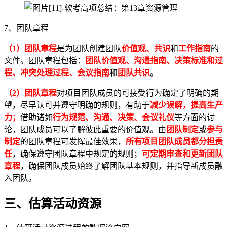
7、团队章程
（1）团队章程
是为团队创建团队
价值观、共识
和
工作指南
的
文件。团队章程包括：
团队价值观、沟通指南、决策标准和过
程、冲突处理过程、会议指南
和
团队共识
。
（2）团队章程
对项目团队成员的可接受行为确定了明确的期
望，尽早认可并遵守明确的规则，有助于
减少误解，提高生产
力；
借助诸如
行为规范、沟通、决策、会议礼仪
等方面的讨
论，团队成员可以了解彼此重要的价值观。由
团队制定
或
参与
制定
的团队章程可发挥最佳效果，
所有项目团队成员都分担责
任
，确保遵守团队章程中规定的规则；
可定期审查和更新团队
章程
，确保团队成员始终了解团队基本规则，并指导新成员融
入团队。
三、估算活动资源