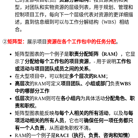
型，对团队和实物资源的层级列表，用于规划、管理和
控制项目工作，每向下一个层级代表对资源的更详细描
述，直到信息细到可以与工作分解结构（WBS）相结
合。
②
矩阵型：
展示项目
资源在各个工作包中的任务分配
。
矩阵型图表的一个例子是
职责分配矩阵（RAM）
，它显
示了
分配给每个工作包的项目资源
，- 用于说明
工作包
或活动与项目团队成员之间的关系
。
在大型项目中，可以制定
多个层次的RAM
；
高层次
的RAM可定义
项目团队、小组或部门
负责
WBS
中的哪部分工作
低层次
的RAM则可在
各小组内
为具体活动
分配角色、职
责和职权
。
矩阵型图表能反映
与每个人相关的所有活动
，以及
与每
项活动相关的所有人员
，它也可
确保任何一项任务都只
有一个人负责
，从而避免职权不清。
RAM的一个例子是
RACI（执行、负责、咨询和知情）