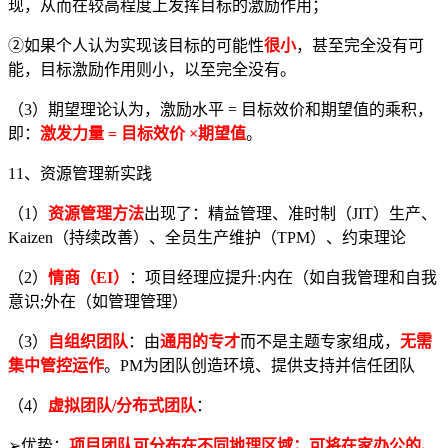
现，从而在较高程度上发挥目标的激励作用；
②如果个人认为实现该目标的可能性
很小
，甚至完全没有可
能，目标激励作用则小，以至完全没有。
（3）期望理论认为，激励水平 = 目标效价和期望值的乘积，
即：
激发力量 = 目标效价 ×期望值
。
11、资源管理新实践
（1）
资源管理方法
出现了：精益管理、准时制（JIT）生产、
Kaizen（持续改善）、全员生产维护（TPM）、约束理论
（2）
情商（EI）
：项目经理应提升:内在（如自我管理和自我
意识;外在（如管理管理）
（3）
自组织团队
：由
通用的专才
而不是主题专家组成，
无需
集中管控运作
。PM为团队创造环境、提供支持并信任团队
（4）
虚拟团队/分布式团队
：
➢优势：
项目团队可分布在不同地理区域；可将在家办公的、