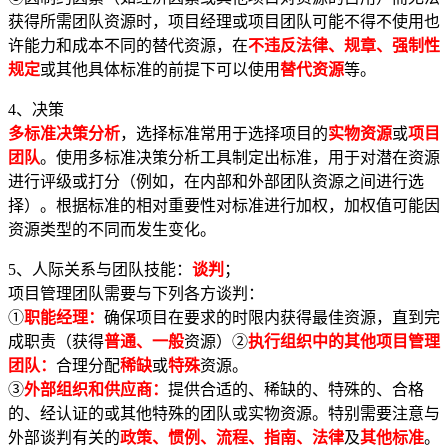
获得所需团队资源时，项目经理或项目团队可能不得不使用也
许能力和成本不同的替代资源，在
不违反法律、规章、强制性
规定
或其他具体标准的前提下可以使用
替代资源
等。
4、决策
多标准决策分析
，选择标准常用于选择项目的
实物资源
或
项目
团队
。使用多标准决策分析工具制定出标准，用于对潜在资源
进行评级或打分（例如，在内部和外部团队资源之间进行选
择）。根据标准的相对重要性对标准进行加权，加权值可能因
资源类型的不同而发生变化。
5、人际关系与团队技能：
谈判
；
项目管理团队需要与下列各方谈判：
①
职能经理
：
确保项目在要求的时限内获得最佳资源，直到完
成职责（获得
普通、一般
资源）②
执行组织中的其他项目管理
团队
：
合理分配
稀缺
或
特殊
资源。
③
外部组织和供应商
：
提供合适的、稀缺的、特殊的、合格
的、经认证的或其他特殊的团队或实物资源。特别需要注意与
外部谈判有关的
政策、惯例、流程、指南、法律
及
其他标准
。