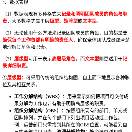
4、数据表现
（1）数据表现有多种格式来
记录和阐明团队成员的角色与职
责
，大多数格式属于层
级型、矩阵型
或
文本型
。
（2）无论使用什么方法来记录团队成员的角色，目的都是要
确保每个工作包都有明确的责任人
，确保全体团队成员都清楚
地理解其角色和职责。
（3）
层级型
可用于表示
高层级角色
，而
文本型
则更适用于
记
录详细职责
。
①
层级型：
可采用传统的组织结构图，自上而下地显示各种职
位及其相互关系。
工作分解结构（WBS）
：用来显示如何把项目可交付成
果分解为工作包，有助于明确高层级的职责。
组织分解结构（OBS）：
按照组织现有的部门、单元或
团队排列，并在每个部门下列出项目活动或工作包。
例，运营部门只需找到其所在的OBS位置，就能看到自
己的全部项目职责。
资源分解结构：
按资源类别和类