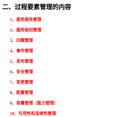
二、过程要素管理的内容
1、服务
报
告管理
2、服务
级
别管理
3、
问
题管理
4、
事
件管理
5、发
布
管理
6、
安
全管理
7、变
更
管理
8、配
置
管理
9、
容量
管理（能力管理）
10、
可
用性和
连
续性管理