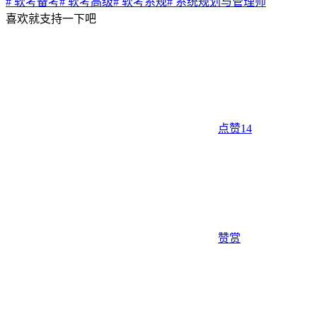
# 软考备考
# 软考高级
# 软考系规
# 系统规划与管理师
喜欢就支持一下吧
点赞
14
赞赏