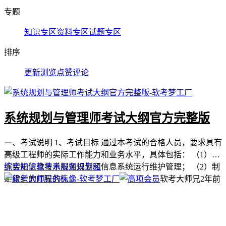
专题
知识专区
资料专区
试题专区
排序
更新
浏览
点赞
评论
系统规划与管理师考试大纲官方完整版
一、考试说明 1、考试目标 通过本考试的合格人员，要求具有
高级工程师的实际工作能力和业务水平，具体包括： （1）熟
练实施信息技术服务规划和信息系统运行维护管理； （2）制
综合知识
软考系规
知识专区
定组织的IT服务标...
软考大师兄
2年前