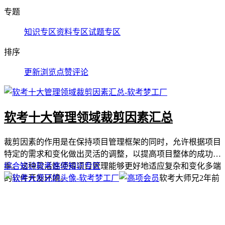
专题
知识专区
资料专区
试题专区
排序
更新
浏览
点赞
评论
软考十大管理领域裁剪因素汇总
裁剪因素的作用是在保持项目管理框架的同时，允许根据项目
特定的需求和变化做出灵活的调整，以提高项目整体的成功概
率。这种灵活性使得项目管理能够更好地适应复杂和变化多端
综合知识
软考高项
知识专区
的软件开发环境。
软考大师兄
2年前