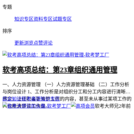
专题
知识专区
资料专区
试题专区
排序
更新
浏览
点赞
评论
软考高项总结：第23章组织通用管理
一、人力资源管理 （一）人力资源管理基础 （二）工作分析
与岗位设计 1、工作分析是对组织分工和分工内容进行清晰的
界定，让任职者更清楚工作的内容，甚至未从事过某项工作的
综合知识
软考高项
知识专区
人也能清楚该工作是...
软考大师兄
2年前