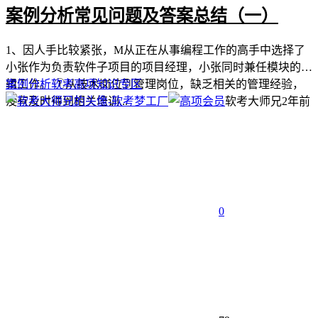
案例分析常见问题及答案总结（一）
1、因人手比较紧张，M从正在从事编程工作的高手中选择了
小张作为负责软件子项目的项目经理，小张同时兼任模块的编
辑工作。 ①从技术岗位到管理岗位，缺乏相关的管理经验，
案例分析
软考高项
知识专区
没有及时得到相关培训...
软考大师兄
2年前
0