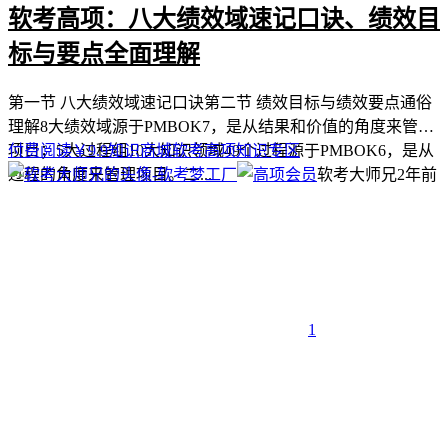
软考高项：八大绩效域速记口诀、绩效目
标与要点全面理解
第一节 八大绩效域速记口诀第二节 绩效目标与绩效要点通俗
理解8大绩效域源于PMBOK7，是从结果和价值的角度来管理
项目；5大过程组10大知识领域49个过程源于PMBOK6，是从
付费阅读
￥
9.9
知识商城
软考高项
知识专区
过程的角度来管理项目。二...
软考大师兄
2年前
1