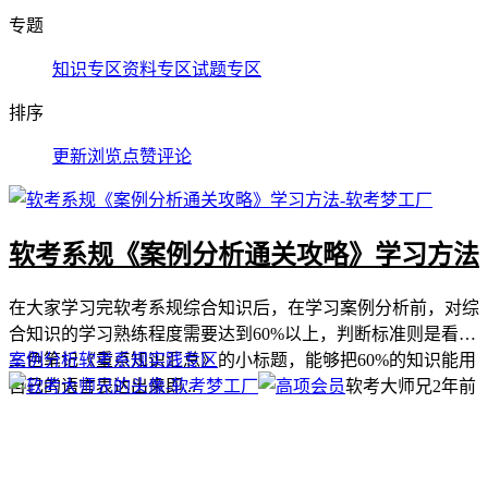
专题
知识专区
资料专区
试题专区
排序
更新
浏览
点赞
评论
软考系规《案例分析通关攻略》学习方法
在大家学习完软考系规综合知识后，在学习案例分析前，对综
合知识的学习熟练程度需要达到60%以上，判断标准则是看着
三色笔记《重点知识汇总》的小标题，能够把60%的知识能用
案例分析
软考系规
实践专区
自己的语言表达出来即...
软考大师兄
2年前